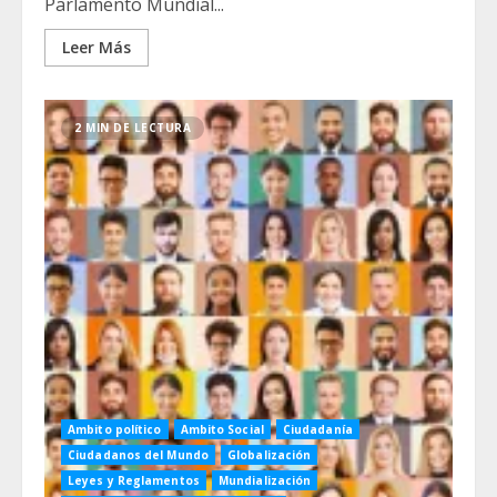
Parlamento Mundial...
Leer Más
2 MIN DE LECTURA
Ambito político
Ambito Social
Ciudadanía
Ciudadanos del Mundo
Globalización
Leyes y Reglamentos
Mundialización