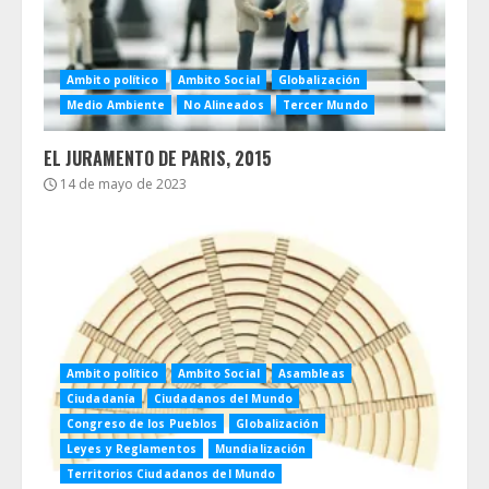
Ambito político
Ambito Social
Globalización
Medio Ambiente
No Alineados
Tercer Mundo
EL JURAMENTO DE PARIS, 2015
14 de mayo de 2023
Ambito político
Ambito Social
Asambleas
Ciudadanía
Ciudadanos del Mundo
Congreso de los Pueblos
Globalización
Leyes y Reglamentos
Mundialización
Territorios Ciudadanos del Mundo