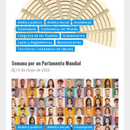
Ambito político
Ambito Social
Asambleas
Ciudadanía
Ciudadanos del Mundo
Congreso de los Pueblos
Globalización
Leyes y Reglamentos
Mundialización
Territorios Ciudadanos del Mundo
Semana por un Parlamento Mundial
13 de mayo de 2023
Ambito político
Ambito Social
Ciudadanía