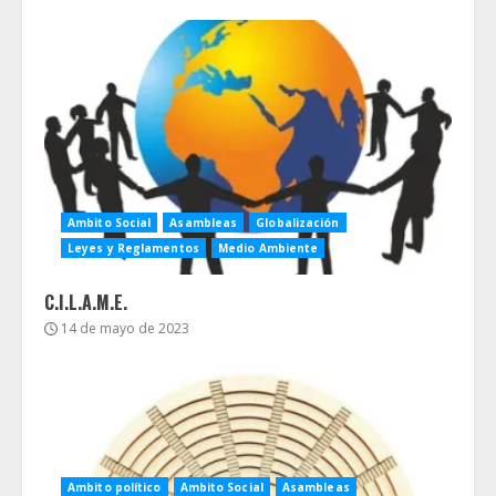
Ambito Social
Asambleas
Globalización
Leyes y Reglamentos
Medio Ambiente
C.I.L.A.M.E.
14 de mayo de 2023
Ambito político
Ambito Social
Asambleas