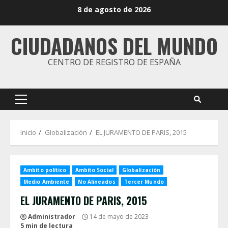
Saltar
8 de agosto de 2026
al
contenido
CIUDADANOS DEL MUNDO
CENTRO DE REGISTRO DE ESPAÑA
Menú
principal
Inicio
Globalización
EL JURAMENTO DE PARIS, 2015
Ambito político
Ambito Social
Globalización
Medio Ambiente
No Alineados
Tercer Mundo
EL JURAMENTO DE PARIS, 2015
Administrador
14 de mayo de 2023
5 min de lectura