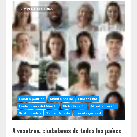
2 MIN DE LECTURA
Ambito político
Ambito Social
Ciudadanía
Ciudadanos del Mundo
Globalización
Mundialización
No Alineados
Tercer Mundo
Uncategorized
A vosotros, ciudadanos de todos los países