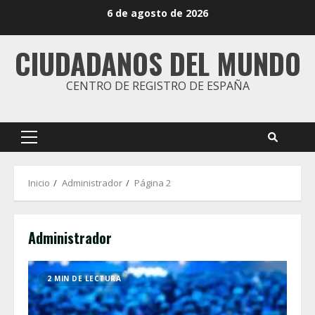
Saltar
6 de agosto de 2026
al
contenido
CIUDADANOS DEL MUNDO
CENTRO DE REGISTRO DE ESPAÑA
Menú
principal
Inicio
Administrador
Página 2
Administrador
2 MIN DE LECTURA