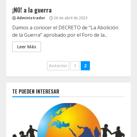
¡NO! a la guerra
Administrador
26 de abril de 2023
Damos a conocer el DECRETO de “La Abolición
de la Guerra” aprobado por el Foro de la...
Leer Más
Paginación
Anterior
1
2
de
entradas
TE PUEDEN INTERESAR