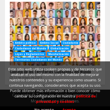
Ambito político
Ambito Social
Ciudadanía
Ciudadanos del Mundo
Globalización
Leyes y Reglamentos
Mundialización
Territorios Ciudadanos del Mundo
Este sitio web utiliza cookies propias y de terceros que
Consejo de los Territorios Ciudadanos del Mundo
analizan el uso del mismo con la finalidad de mejorar
13 de mayo de 2023
nuestros contenidos y su experiencia como usuario. Si
continua navegando, consideramos que acepta su uso.
Puede obtener más información o bien conocer cómo
Copyright © Todos los derechos reservados.
|
cambiar su configuración en nuestra
política de
MoreNews
por AF themes.
privacidad y cookies
No acepto
Acepto