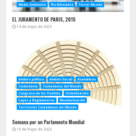
Medio Ambiente
No Alineados
Tercer Mundo
EL JURAMENTO DE PARIS, 2015
14 de mayo de 2023
Ambito político
Ambito Social
Asambleas
Ciudadanía
Ciudadanos del Mundo
Congreso de los Pueblos
Globalización
Leyes y Reglamentos
Mundialización
Territorios Ciudadanos del Mundo
Semana por un Parlamento Mundial
13 de mayo de 2023